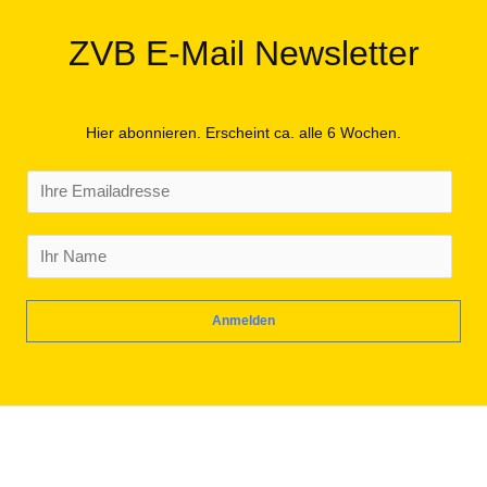
ZVB E-Mail Newsletter
Hier abonnieren. Erscheint ca. alle 6 Wochen.
E
m
a
N
i
a
l
m
Anmelden
*
e
*