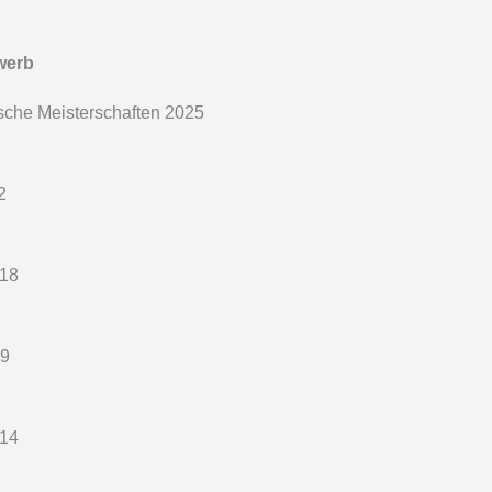
werb
sche Meisterschaften 2025
2
18
9
14