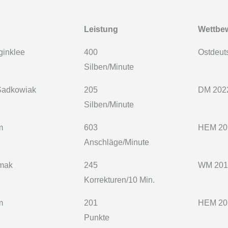
Leistung
Wettbe
ginklee
400
Ostdeut
Silben/Minute
Sadkowiak
205
DM 202
Silben/Minute
m
603
HEM 20
Anschläge/Minute
rmak
245
WM 201
Korrekturen/10 Min.
m
201
HEM 20
Punkte