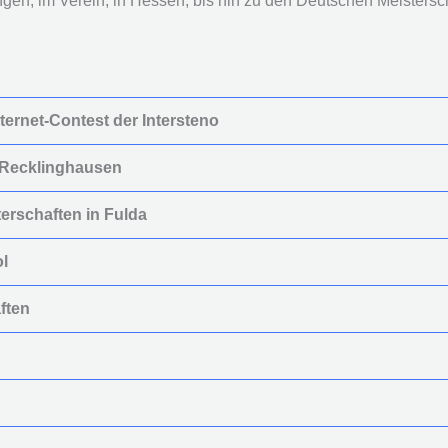
en, im Verein, in Hessen, bis hin zu den Deutschen Meistersch
nternet-Contest der Intersteno
n Recklinghausen
erschaften in Fulda
ol
ften