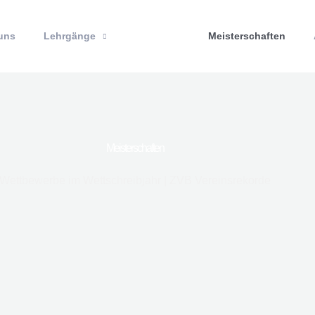
uns
Lehrgänge
Meisterschaften
Meisterschaften
Wettbewerbe im Wettschreibjahr | ZVB Vereinsrekorde