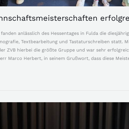
nnschaftsmeisterschaften erfolgr
nden anlässlich des Hessentages in Fulda die diesjährig
nografie, Textbearbeitung und Tastaturschreiben statt. 
er ZVB hierbei die größte Gruppe und war sehr erfolgreic
err Marco Herbert, in seinem Grußwort, dass diese Meist