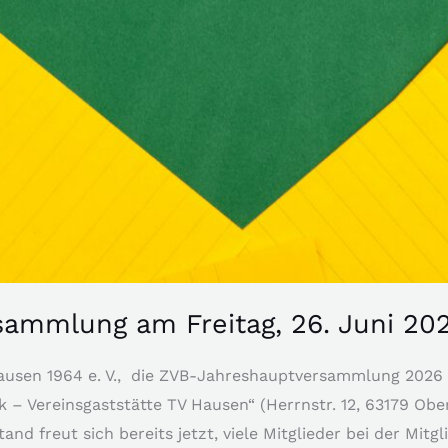
ammlung am Freitag, 26. Juni 202
ausen 1964 e. V., die ZVB-Jahreshauptversammlung 2026 f
ck – Vereinsgaststätte TV Hausen“ (Herrnstr. 12, 63179 Ob
and freut sich bereits jetzt, viele Mitglieder bei der Mi