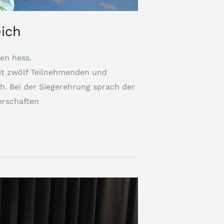
eich
en hess.
Mit zwölf Teilnehmenden und
h. Bei der Siegerehrung sprach der
erschaften