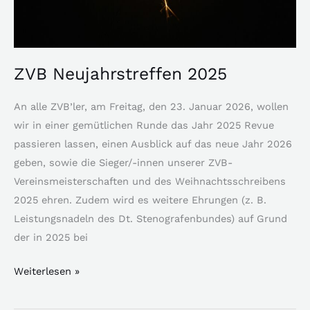
ZVB Neujahrstreffen 2025
An alle ZVB’ler, am Freitag, den 23. Januar 2026, wollen
wir in einer gemütlichen Runde das Jahr 2025 Revue
passieren lassen, einen Ausblick auf das neue Jahr 2026
geben, sowie die Sieger/-innen unserer ZVB-
Vereinsmeisterschaften und des Weihnachtsschreibens
2025 ehren. Zudem wird es weitere Ehrungen (z. B.
Leistungsnadeln des Dt. Stenografenbundes) auf Grund
der in 2025 bei
Weiterlesen »