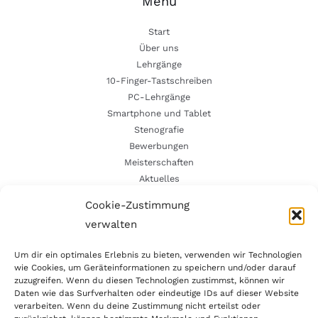
Menü
Start
Über uns
Lehrgänge
10-Finger-Tastschreiben
PC-Lehrgänge
Smartphone und Tablet
Stenografie
Bewerbungen
Meisterschaften
Aktuelles
Kontakt
Cookie-Zustimmung
Kontakt
verwalten
Fröbelstraße 12
Um dir ein optimales Erlebnis zu bieten, verwenden wir Technologien
63179 Obertshausen
wie Cookies, um Geräteinformationen zu speichern und/oder darauf
zuzugreifen. Wenn du diesen Technologien zustimmst, können wir
info@zvb-obertshausen.de
Daten wie das Surfverhalten oder eindeutige IDs auf dieser Website
+496104 7688820
verarbeiten. Wenn du deine Zustimmung nicht erteilst oder