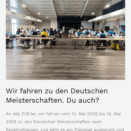
fahren
zu
den
Deutschen
Meisterschaften.
Du
auch?
Wir fahren zu den Deutschen
Meisterschaften. Du auch?
An alle ZVB’ler, wir fahren vom 12. Mai 2026 bis 16. Mai
2026 zu den Deutschen Meisterschaften nach
Recklinghausen. Los geht es am Dienstag ausgeruht und