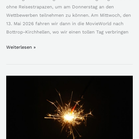
ohne Reisestrapazen, um am Donnerstag an den
Wettbewerben teilnehmen zu können. Am Mittwoch, den
13. Mai 2026 fahren wir dann in die MovieWorld nach
Bottrop-Kirchhellen, wo wir einen tollen Tag verbringen
Weiterlesen »
ZVB
Neujahrstreffen
2025