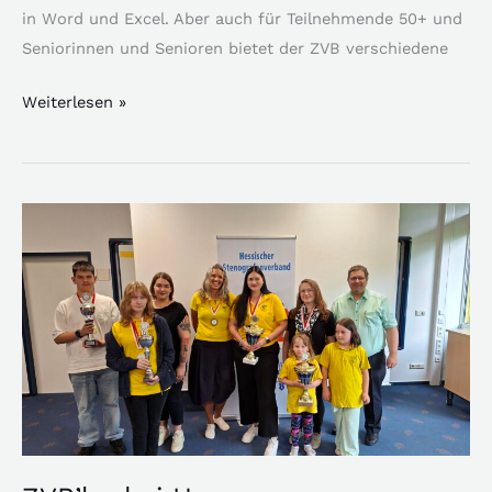
in Word und Excel. Aber auch für Teilnehmende 50+ und
Seniorinnen und Senioren bietet der ZVB verschiedene
Weiterlesen »
ZVB’ler
bei
Hess.
Mannschaftsmeisterschaften
erfolgreich