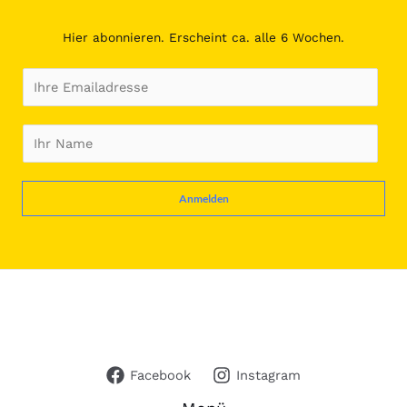
Hier abonnieren. Erscheint ca. alle 6 Wochen.
E
m
a
N
i
a
l
m
Anmelden
*
e
*
Facebook
Instagram